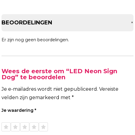
BEOORDELINGEN
Er zijn nog geen beoordelingen.
Wees de eerste om “LED Neon Sign
Dog” te beoordelen
Je e-mailadres wordt niet gepubliceerd.
Vereiste
velden zijn gemarkeerd met
*
Je waardering
*
1 van
2 van
3 van
4 van
5 van
de 5
de 5
de 5
de 5
de 5
sterren
sterren
sterren
sterren
sterren