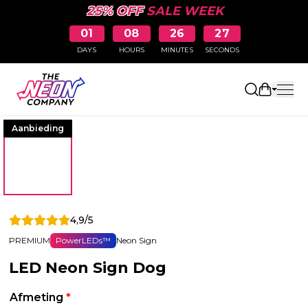
25% OFF
SALE WEEK
01
08
26
27
DAYS
HOURS
MINUTES
SECONDS
Winkelw
Aanbieding
4,9/5
PREMIUM
PowerLEDs™
Neon Sign
LED Neon Sign Dog
Afmeting
*