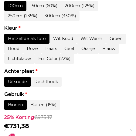
100cm
150cm (60%)
200cm (125%)
250cm (235%)
300cm (330%)
Kleur
*
Hetzelfde als foto
Wit Koud
Wit Warm
Groen
Rood
Roze
Paars
Geel
Oranje
Blauw
Lichtblauw
Full Color (22%)
Achterplaat
*
Uitsnede
Rechthoek
Gebruik
*
Binnen
Buiten (15%)
25% Korting
€
975,17
€
731,38