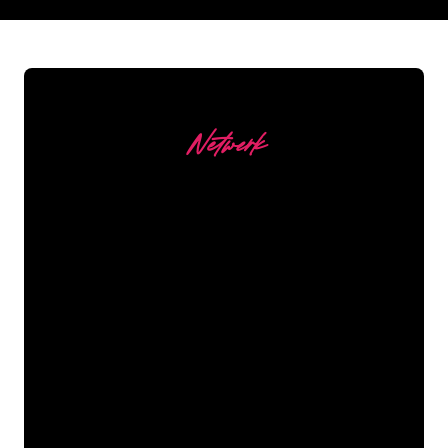
REGULAR
SUPPLIERS
Netwerk
Onze Klanten
De Neon specialisten van The Neon
Company staan voor je klaar om jouw
bedrijfsnaam, logo of merk op een
sfeervolle en krachtige manier om te
zetten in Neon verlichting. Met ruim
5000+ bedrijven en bekende merken in
ons klantenbestand ben je bij ons aan
het juiste adres voor een duurzame
Neon Sign tegen de laagste