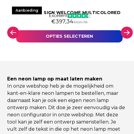
Aanbieding
LED NEON SIGN WELCOME MULTICOLORED
Excellent
€938,39.
Oorspronkelijke prijs was: €529
Huidige prijs is: €397,34.
€
397,34
€
529,78
OPTIES SELECTEREN
Een neon lamp op maat laten maken
In onze
webshop
heb je de mogelijkheid om
kant-en-klare neon lampen te bestellen, maar
daarnaast kan je ook een
eigen neon lamp
ontwerp maken
. Dit doe je zeer eenvoudig via de
neon configurator in onze webshop. Met deze
tool kan je zelf een ontwerp samenstellen. Je
vult zelf de tekst in die op het neon lamp moet