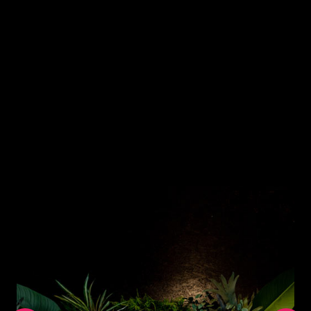
Dan kan een neon lamp een enorm verschil
maken. Een verlicht neon lamp trekt direct de
aandacht en maakt jouw zaak bovendien
sfeervoller. Wil je een neon lamp laten maken?
Dan ben je bij The Neon Company aan het juiste
adres. Wij kunnen een custom neon licht van
hoge kwaliteit voor je maken.