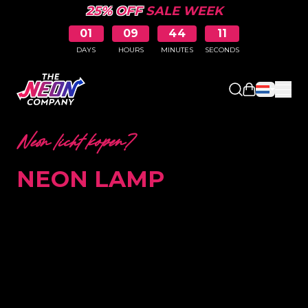
25% OFF
SALE WEEK
01
09
44
11
DAYS
HOURS
MINUTES
SECONDS
Winkelwag
Neon licht kopen?
NEON LAMP
Een neon lamp kan een uitstekend middel zijn
om jouw zaak beter te laten opvallen. Daarnaast
is een neon lamp ook een goede manier om de
sfeer in een woning of winkel te verbeteren. Valt
jouw bedrijfspand momenteel nauwelijks op
tussen de omliggende woningen en winkels?