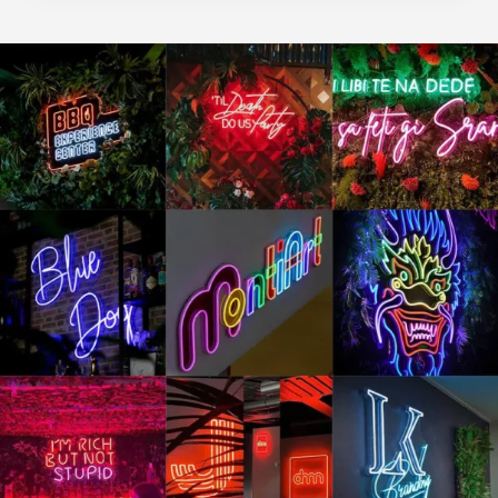
Je kunt kant en klare designs al kopen voor minder
speciale wens hebt.
dan €95,-. Bij The Neon Company heb je de
mogelijkheid je eigen ontwerp te maken met
behulp van onze geavanceerde Neon Sign
configurator. Je kunt jouw ontwerp inladen en in
formaat en kleur aanpassen. De prijs van jouw Neon
lampen is direct zichtbaar!