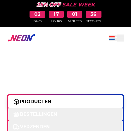
25% OFF
SALE WEEK
02
17
01
36
DAYS
HOURS
MINUTES
SECONDS
Winkelwag
FAQ
PRODUCTEN
BESTELLINGEN
VERZENDEN