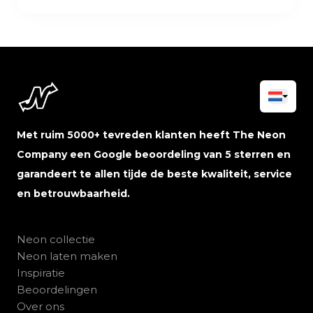
Wij beantwoorden je e-mail meestal binnen
neonlichten moeten 10 jaar meegaan.
enkele uren of zijn in de loop van de dag
Wij bevelen een minimale letterhoogte van
telefonisch bereikbaar.
10 cm aan. Aangezien neonreclames
gemaakt zijn van PVC en handgemaakt zijn
met interne LED-verlichting, is het moeilijk
om kleinere letters te produceren. Het is
mogelijk, maar de nauwkeurigheid zal
minder zijn. Daarom produceren wij ook
Met ruim 5000+ tevreden klanten heeft The Neon
neonreclames vanaf 50 cm breed.
Company een Google beoordeling van 5 sterren en
garandeert te allen tijde de beste kwaliteit, service
en betrouwbaarheid.
Neon collectie
Neon laten maken
Inspiratie
Beoordelingen
Over ons