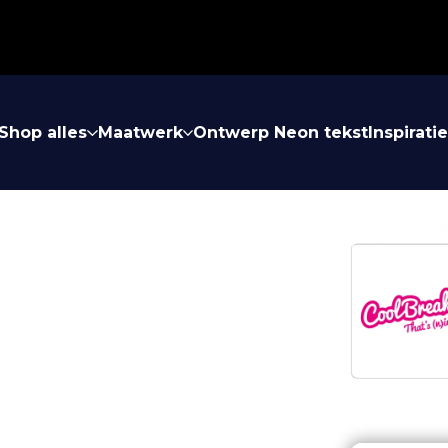
Shop alles
Maatwerk
Ontwerp Neon tekst
Inspirati
AAN BINNEN ÉÉN
zijn gespecialiseerd in de productie van
orgaans
binnen 4 uur een vrijblijvende