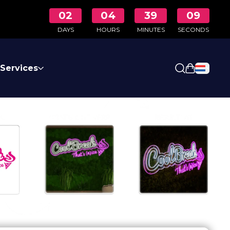
02
04
39
07
DAYS
HOURS
MINUTES
SECONDS
e
Services
Winkelwa