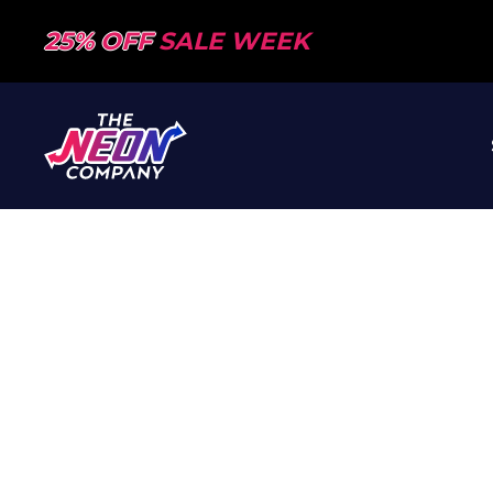
25% OFF
SALE WEEK
VRAAG JOUW NEON SIGN 
MINUUT
Heb je een eigen logo of tekst? Geen probleem, wij 
PowerLEDs™ Neon Signs op maat. Je ontvangt do
offerte
& grafisch Neon ontwerp van ons.