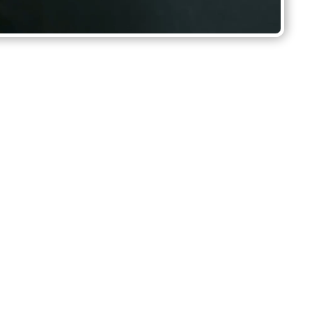
r nu van 25% korting
es in eigen beheer
e laagste prijsgarantie
 levensduur met PowerLEDs™ patent
vend grafisch ontwerp & advies
nelle levertijden tussen 6-10 werkdagen
r een groot project meerdere Neon Signs nodig? Dan
ok direct mailen op
sales@theneoncompany.shop
.