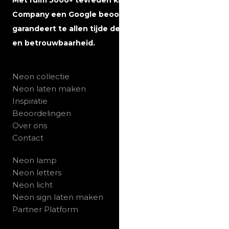
Met ruim 5000+ tevreden klanten heeft The Neon
Company een Google beoordeling van 5 sterren en
garandeert te allen tijde de beste kwaliteit, service
en betrouwbaarheid.
Neon collectie
Neon laten maken
Inspiratie
Beoordelingen
Over ons
Contact
Neon lamp
Neon letters
Neon licht
Neon sign laten maken
Partner Platform