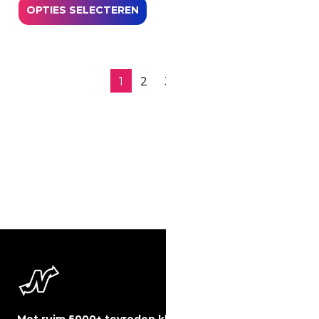
OPTIES SELECTEREN
Quotes & Texts
Stores & Shops
Wedding Signs
1
2
3
→
36 resultaten