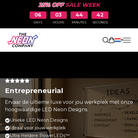
25% OFF
SALE WEEK
06
03
44
42
DAYS
HOURS
MINUTES
SECONDS
Winkelwag
Entrepreneurial
Ervaar de ultieme luxe voor jou werkplek met onze
hoogwaardige LED Neon Designs.
Unieke LED Neon Designs
Ideaal voor jouw werkplek
Ultra Heldere PowerLEDs™