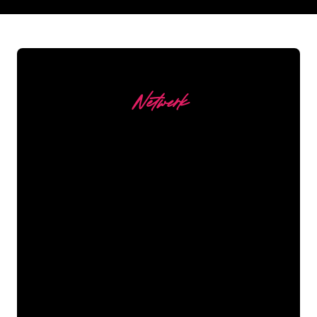
REGULAR
SUPPLIERS
Netwerk
Onze Klanten
De Neon specialisten van The Neon
Company staan voor je klaar om jouw
bedrijfsnaam, logo of merk op een
sfeervolle en krachtige manier om te
zetten in Neon verlichting. Met ruim
5000+ bedrijven en bekende merken in
ons klantenbestand ben je bij ons aan
het juiste adres voor een duurzame
Neon Sign tegen de laagste