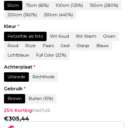
50cm
75cm (65%)
100cm (125%)
150cm (280%)
200cm (360%)
250cm (440%)
Kleur
*
Hetzelfde als foto
Wit Koud
Wit Warm
Groen
Rood
Roze
Paars
Geel
Oranje
Blauw
Lichtblauw
Full Color (22%)
Achterplaat
*
Uitsnede
Rechthoek
Gebruik
*
Binnen
Buiten (15%)
25% Korting
€
407,25
€
305,44