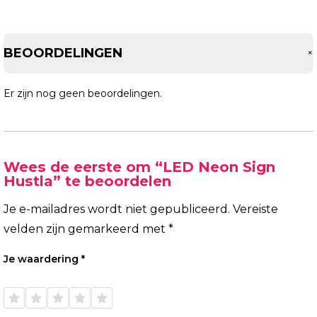
BEOORDELINGEN
Er zijn nog geen beoordelingen.
Wees de eerste om “LED Neon Sign
Hustla” te beoordelen
Je e-mailadres wordt niet gepubliceerd.
Vereiste
velden zijn gemarkeerd met
*
Je waardering
*
1 van
2 van
3 van
4 van
5 van
de 5
de 5
de 5
de 5
de 5
sterren
sterren
sterren
sterren
sterren