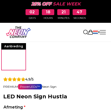
25% OFF
SALE WEEK
02
18
21
47
DAYS
HOURS
MINUTES
SECONDS
Winkelwag
Aanbieding
4,9/5
PREMIUM
PowerLEDs™
Neon Sign
LED Neon Sign Hustla
Afmeting
*