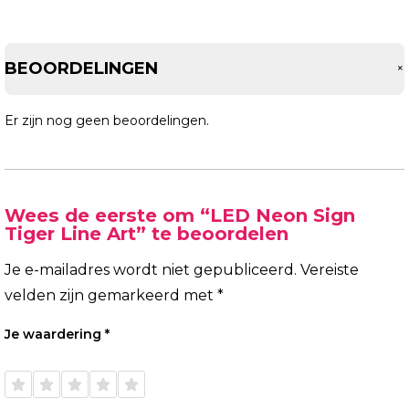
BEOORDELINGEN
Er zijn nog geen beoordelingen.
Wees de eerste om “LED Neon Sign
Tiger Line Art” te beoordelen
Je e-mailadres wordt niet gepubliceerd.
Vereiste
velden zijn gemarkeerd met
*
Je waardering
*
1 van
2 van
3 van
4 van
5 van
de 5
de 5
de 5
de 5
de 5
sterren
sterren
sterren
sterren
sterren