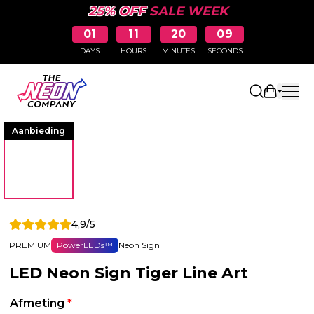
25% OFF
SALE WEEK
01
11
20
09
DAYS
HOURS
MINUTES
SECONDS
Winkelw
Aanbieding
4,9/5
PREMIUM
PowerLEDs™
Neon Sign
LED Neon Sign Tiger Line Art
Afmeting
*