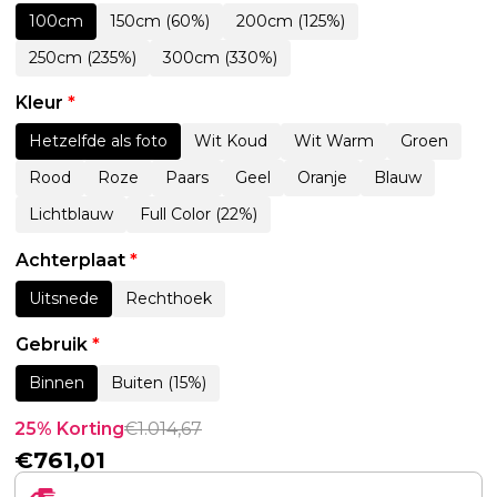
100cm
150cm (60%)
200cm (125%)
250cm (235%)
300cm (330%)
Kleur
*
Hetzelfde als foto
Wit Koud
Wit Warm
Groen
Rood
Roze
Paars
Geel
Oranje
Blauw
Lichtblauw
Full Color (22%)
Achterplaat
*
Uitsnede
Rechthoek
Gebruik
*
Binnen
Buiten (15%)
25% Korting
€
1.014,67
€
761,01