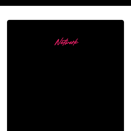
REGULAR
SUPPLIERS
Netwerk
Onze Klanten
De Neon specialisten van The Neon
Company staan voor je klaar om jouw
bedrijfsnaam, logo of merk op een
sfeervolle en krachtige manier om te
zetten in Neon verlichting. Met ruim
5000+ bedrijven en bekende merken in
ons klantenbestand ben je bij ons aan
het juiste adres voor een duurzame
Neon Sign tegen de laagste