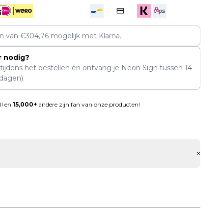
en van
€
304,76
mogelijk met Klarna.
r nodig?
 tijdens het bestellen en ontvang je Neon Sign tussen
14
dagen).
ll en
15,000+
andere zijn fan van onze producten!
+