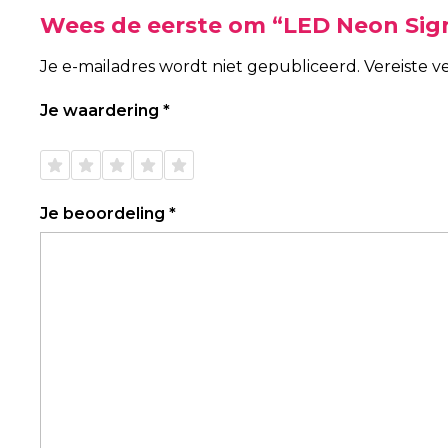
Wees de eerste om “LED Neon Sig
Je e-mailadres wordt niet gepubliceerd.
Vereiste 
Je waardering
*
1 van
2 van
3 van
4 van
5 van
de 5
de 5
de 5
de 5
de 5
sterren
sterren
sterren
sterren
sterren
Je beoordeling
*