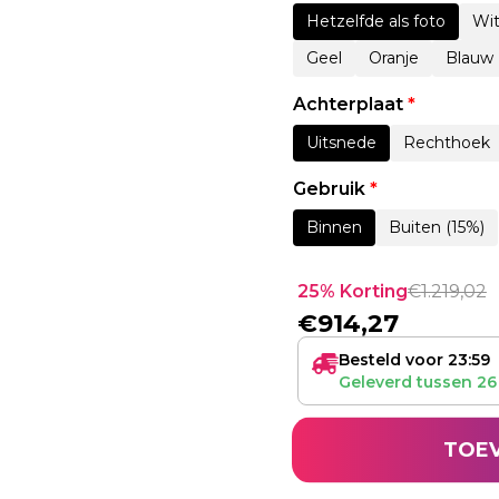
Hetzelfde als foto
Wi
Geel
Oranje
Blauw
Achterplaat
*
Uitsnede
Rechthoek
Gebruik
*
Binnen
Buiten (15%)
25% Korting
€
1.219,02
€
914,27
Besteld voor 23:59
Geleverd tussen
26
TOE