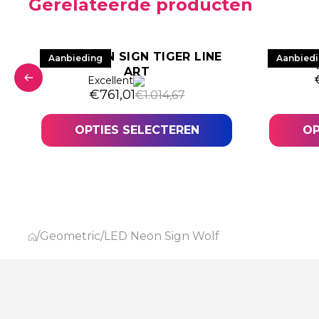
Gerelateerde producten
LED NEON SIGN TIGER LINE
LED 
Aanbieding
Aanbied
ART
Excellent
as: €1.224,39.
0.
Oorspronkelijke prijs was: €1.014,67.
Huidige prijs is: €761,01.
€
761,01
€
1.014,67
OPTIES SELECTEREN
OP
/
Geometric
/
LED Neon Sign Wolf