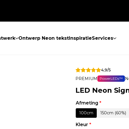
atwerk
Ontwerp Neon tekst
Inspiratie
Services
4,9/5
PREMIUM
N
PowerLEDs™
LED Neon Sig
Afmeting
*
100cm
150cm (60%)
Kleur
*