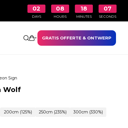
02
08
18
06
DAYS
HOURS
MINUTES
SECONDS
GRATIS OFFERTE & ONTWERP
Winkelwagen openen
eon Sign
n Wolf
200cm (125%)
250cm (235%)
300cm (330%)