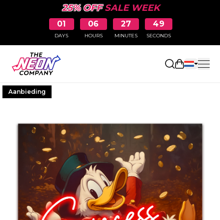
25% OFF
SALE WEEK
01
06
27
49
DAYS
HOURS
MINUTES
SECONDS
Winkelwag
Aanbieding