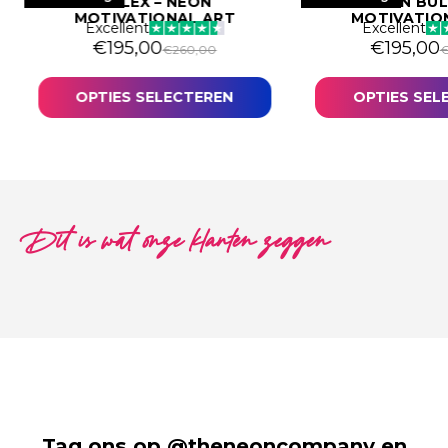
ROLEX – NEON
BITCOIN BUL
MOTIVATIONAL ART
MOTIVATIO
Excellent
Excellent
€
195,00
€
195,00
€
260,00
OPTIES SELECTEREN
OPTIES SEL
Dit is wat onze klanten zeggen
Tag ons op @theneoncompany en