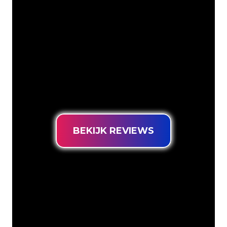
bedrijfsnaam, logo of merk op een
sfeervolle en krachtige manier om te
zetten in Neon verlichting. Met ruim
5000+ bedrijven en bekende merken in
ons klantenbestand ben je bij ons aan
het juiste adres voor een duurzame
Neon Sign tegen de laagste
prijsgarantie.
BEKIJK REVIEWS