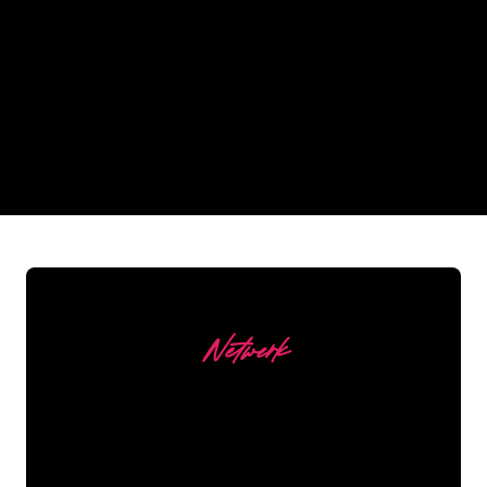
Waarom een Neon Sign van
The Neon Company
REGULAR
SUPPLIERS
Netwerk
Onze Klanten
De Neon specialisten van The Neon
Company staan voor je klaar om jouw