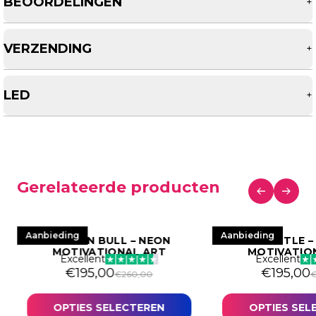
BEOORDELINGEN
+
VERZENDING
+
LED
+
Gerelateerde producten
Aanbieding
Aanbieding
BITCOIN BULL – NEON
HUSTLE –
MOTIVATIONAL ART
MOTIVATIO
Excellent
Excellent
€
195,00
€
195,00
€
260,00
OPTIES SELECTEREN
OPTIES SEL