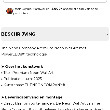
Jason Derulo, Hardwell en
15,000+
andere zijn fan van onze
producten!
BESCHRIJVING
The Neon Company Premium Neon Wall Art met
PowerLEDs™ technologie.
➤ Over het kunstwerk
▪ Titel: Premium Neon Wall Art
▪ Publicatiedatum: 2025
▪ Kunstenaar: THENEONCOMPANY®
➤ Leveringsomvang en montage
▪ Direct klaar om op te hangen: De Neon Wall Art van The
Neon Company® wordt geleverd als plug & play en is direct