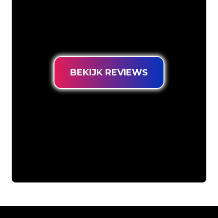
ons klantenbestand ben je bij ons aan
het juiste adres voor een duurzame
Neon Sign tegen de laagste
prijsgarantie.
BEKIJK REVIEWS