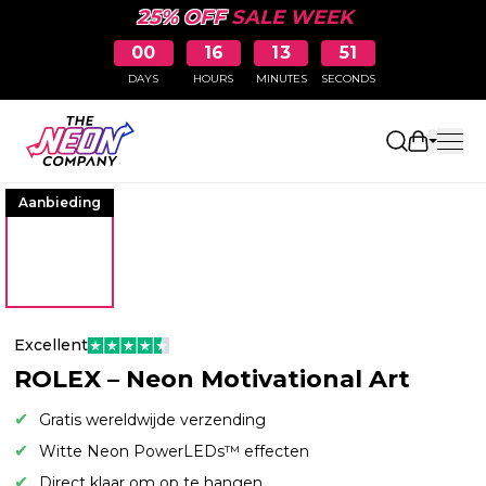
25% OFF
SALE WEEK
00
16
13
51
DAYS
HOURS
MINUTES
SECONDS
Winkelw
Aanbieding
Excellent
ROLEX – Neon Motivational Art
Gratis wereldwijde verzending
Witte Neon PowerLEDs™ effecten
Direct klaar om op te hangen