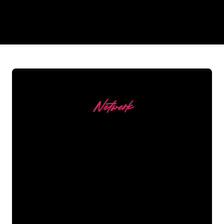
REGULAR
SUPPLIERS
Netwerk
Onze Klanten
De Neon specialisten van The Neon
Company staan voor je klaar om jouw
bedrijfsnaam, logo of merk op een
sfeervolle en krachtige manier om te
zetten in Neon verlichting. Met ruim
5000+ bedrijven en bekende merken in