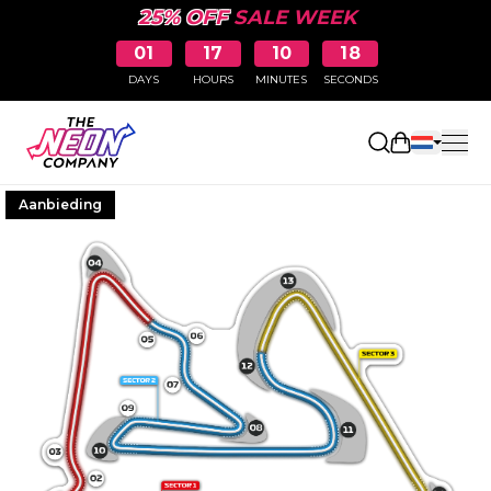
25% OFF
SALE WEEK
01
17
10
18
DAYS
HOURS
MINUTES
SECONDS
Winkelwag
Aanbieding