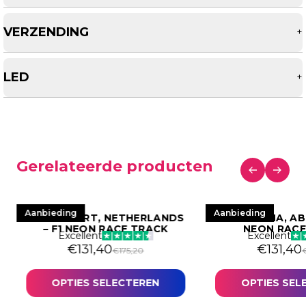
VERZENDING
+
LED
+
Gerelateerde producten
Aanbieding
Aanbieding
ZANDVOORT, NETHERLANDS
YAS MARINA, AB
– F1 NEON RACE TRACK
NEON RACE
Excellent
Excellent
€
131,40
€
131,40
€
175,20
OPTIES SELECTEREN
OPTIES SEL