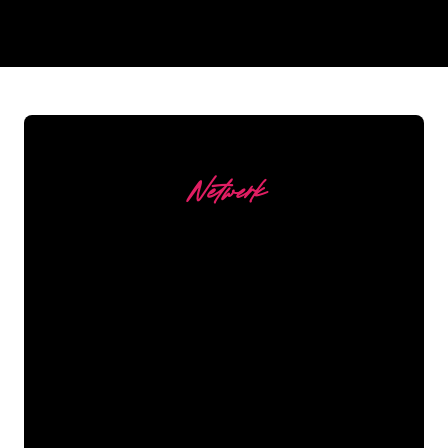
REGULAR
SUPPLIERS
Netwerk
Onze Klanten
De Neon specialisten van The Neon
Company staan voor je klaar om jouw
bedrijfsnaam, logo of merk op een
sfeervolle en krachtige manier om te
zetten in Neon verlichting. Met ruim
5000+ bedrijven en bekende merken in
ons klantenbestand ben je bij ons aan