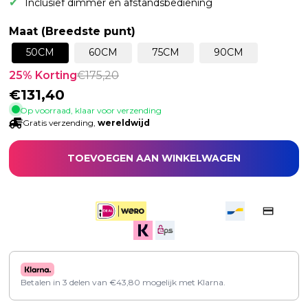
Inclusief dimmer en afstandsbediening
Maat (Breedste punt)
50CM
60CM
75CM
90CM
25
% Korting
€
175,20
€
131,40
Op voorraad, klaar voor verzending
Gratis verzending,
wereldwijd
TOEVOEGEN AAN WINKELWAGEN
Betalen in 3 delen van
€
43,80
mogelijk met Klarna.