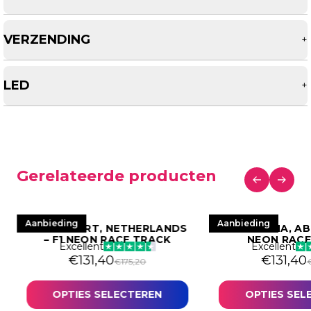
VERZENDING
+
LED
+
Gerelateerde producten
Aanbieding
Aanbieding
ZANDVOORT, NETHERLANDS
YAS MARINA, AB
– F1 NEON RACE TRACK
NEON RACE
Excellent
Excellent
€
131,40
€
131,40
€
175,20
OPTIES SELECTEREN
OPTIES SEL