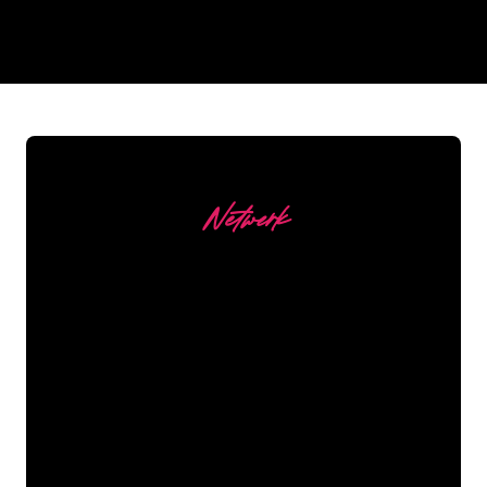
REGULAR
SUPPLIERS
Netwerk
Onze Klanten
De Neon specialisten van The Neon
Company staan voor je klaar om jouw
bedrijfsnaam, logo of merk op een
sfeervolle en krachtige manier om te
zetten in Neon verlichting. Met ruim
5000+ bedrijven en bekende merken in
ons klantenbestand ben je bij ons aan