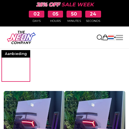
25% OFF
SALE WEEK
02
05
50
24
DAYS
HOURS
MINUTES
SECONDS
Winkelwag
Aanbieding