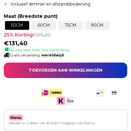
Inclusief dimmer en afstandsbediening
Maat (Breedste punt)
50CM
60CM
75CM
90CM
25
% Korting
€
175,20
€
131,40
Op voorraad, klaar voor verzending
Gratis verzending,
wereldwijd
TOEVOEGEN AAN WINKELWAGEN
Betalen in 3 delen van
€
43,80
mogelijk met Klarna.