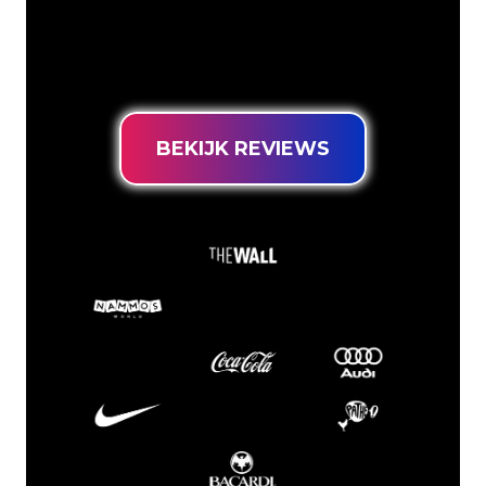
het juiste adres voor een duurzame
Neon Sign tegen de laagste
prijsgarantie.
BEKIJK REVIEWS