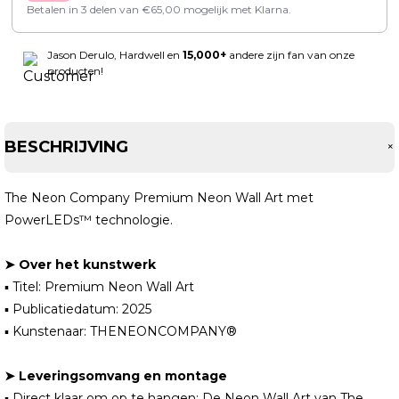
Betalen in 3 delen van
€
65,00
mogelijk met Klarna.
Jason Derulo, Hardwell en
15,000+
andere zijn fan van onze
producten!
BESCHRIJVING
The Neon Company Premium Neon Wall Art met
PowerLEDs™ technologie.
➤ Over het kunstwerk
▪ Titel: Premium Neon Wall Art
▪ Publicatiedatum: 2025
▪ Kunstenaar: THENEONCOMPANY®
➤ Leveringsomvang en montage
▪ Direct klaar om op te hangen: De Neon Wall Art van The