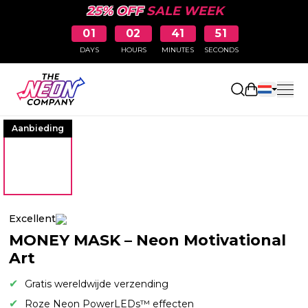
25% OFF
SALE WEEK
01
02
41
50
DAYS
HOURS
MINUTES
SECONDS
Winkelwag
Aanbieding
Excellent
MONEY MASK – Neon Motivational
Art
Gratis wereldwijde verzending
Roze Neon PowerLEDs™ effecten