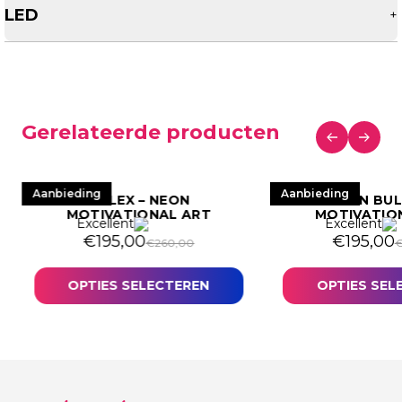
LED
+
Gerelateerde producten
Aanbieding
Aanbieding
ROLEX – NEON
BITCOIN BUL
MOTIVATIONAL ART
MOTIVATIO
Excellent
Excellent
€
195,00
€
195,00
€
260,00
OPTIES SELECTEREN
OPTIES SEL