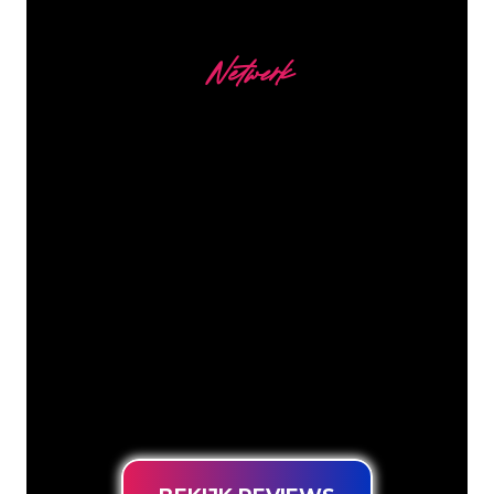
Netwerk
Onze Klanten
De Neon specialisten van The Neon
Company staan voor je klaar om jouw
bedrijfsnaam, logo of merk op een
sfeervolle en krachtige manier om te
zetten in Neon verlichting. Met ruim
5000+ bedrijven en bekende merken in
ons klantenbestand ben je bij ons aan
het juiste adres voor een duurzame
Neon Sign tegen de laagste
prijsgarantie.