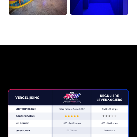
Waarom een Neon Sign van
The Neon Company