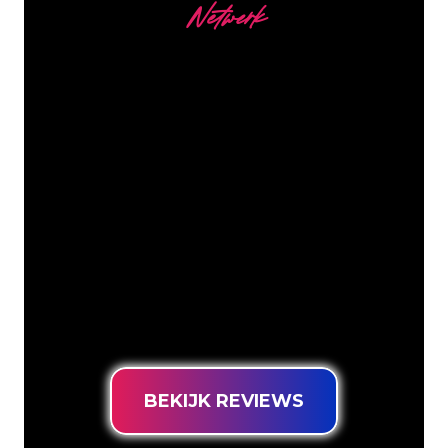
Netwerk
Onze Klanten
De Neon specialisten van The Neon
Company staan voor je klaar om jouw
bedrijfsnaam, logo of merk op een
sfeervolle en krachtige manier om te
zetten in Neon verlichting. Met ruim
5000+ bedrijven en bekende merken in
ons klantenbestand ben je bij ons aan
het juiste adres voor een duurzame
Neon Sign tegen de laagste
prijsgarantie.
BEKIJK REVIEWS