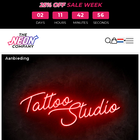
25% OFF
SALE WEEK
02
11
42
56
DAYS
HOURS
MINUTES
SECONDS
Winkelwag
Aanbieding