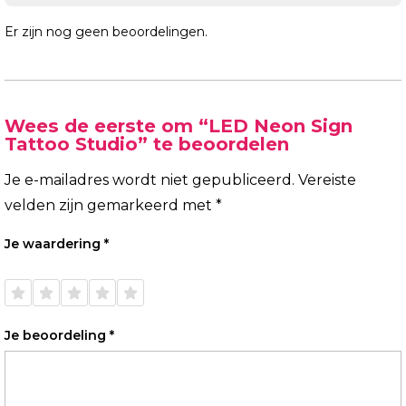
Er zijn nog geen beoordelingen.
Wees de eerste om “LED Neon Sign
Tattoo Studio” te beoordelen
Je e-mailadres wordt niet gepubliceerd.
Vereiste
velden zijn gemarkeerd met
*
Je waardering
*
1 van
2 van
3 van
4 van
5 van
de 5
de 5
de 5
de 5
de 5
sterren
sterren
sterren
sterren
sterren
Je beoordeling
*