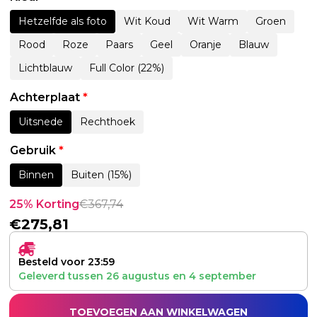
Hetzelfde als foto
Wit Koud
Wit Warm
Groen
Rood
Roze
Paars
Geel
Oranje
Blauw
Lichtblauw
Full Color (22%)
Achterplaat
*
Uitsnede
Rechthoek
Gebruik
*
Binnen
Buiten (15%)
25% Korting
€
367,74
€
275,81
Besteld voor 23:59
Geleverd tussen
26 augustus
en
4 september
TOEVOEGEN AAN WINKELWAGEN