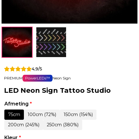
4,9/5
PREMIUM
PowerLEDs™
Neon Sign
LED Neon Sign Tattoo Studio
Afmeting
*
75cm
100cm (72%)
150cm (154%)
200cm (245%)
250cm (380%)
Kleur
*