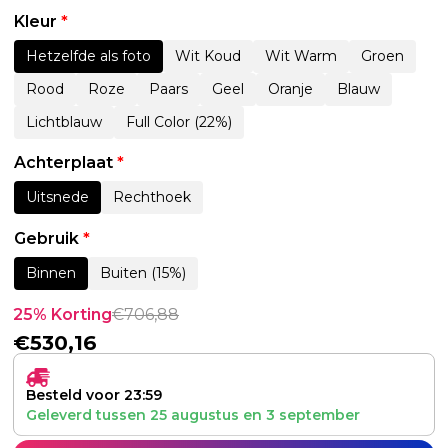
Kleur
*
Hetzelfde als foto
Wit Koud
Wit Warm
Groen
Rood
Roze
Paars
Geel
Oranje
Blauw
Lichtblauw
Full Color (22%)
Achterplaat
*
Uitsnede
Rechthoek
Gebruik
*
Binnen
Buiten (15%)
25% Korting
€
706,88
€
530,16
Besteld voor 23:59
Geleverd tussen
25 augustus
en
3 september