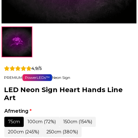
4,9/5
PREMIUM
PowerLEDs™
Neon Sign
LED Neon Sign Heart Hands Line
Art
Afmeting
*
75cm
100cm (72%)
150cm (154%)
200cm (245%)
250cm (380%)