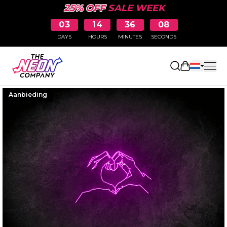
25% OFF
SALE WEEK
03
14
36
07
DAYS
HOURS
MINUTES
SECONDS
Winkelwag
Aanbieding