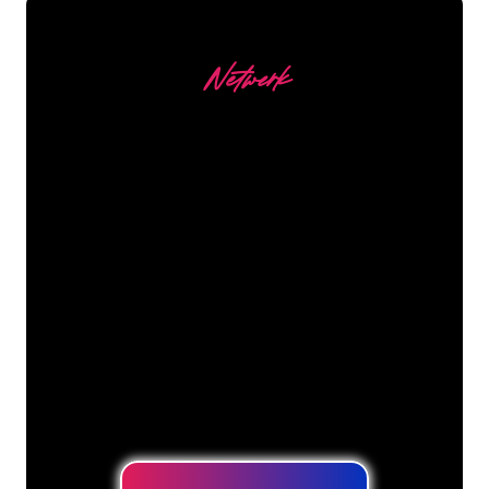
Netwerk
Onze Klanten
De Neon specialisten van The Neon
Company staan voor je klaar om jouw
bedrijfsnaam, logo of merk op een
sfeervolle en krachtige manier om te
zetten in Neon verlichting. Met ruim
5000+ bedrijven en bekende merken in
ons klantenbestand ben je bij ons aan
het juiste adres voor een duurzame
Neon Sign tegen de laagste
prijsgarantie.