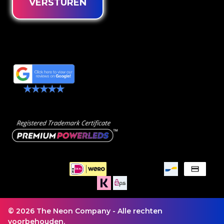
VERSTUREN
© 2026 The Neon Company - Alle rechten
voorbehouden.