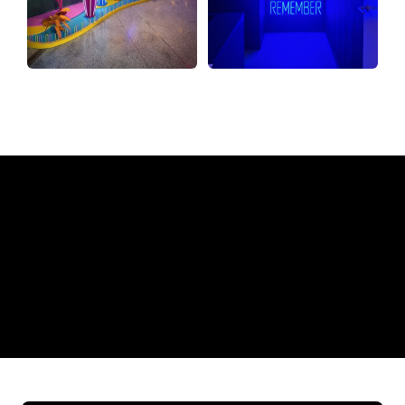
Waarom een Neon Sign van
The Neon Company
REGULAR
SUPPLIERS