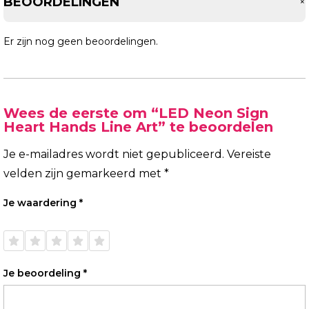
BEOORDELINGEN
Er zijn nog geen beoordelingen.
Wees de eerste om “LED Neon Sign
Heart Hands Line Art” te beoordelen
Je e-mailadres wordt niet gepubliceerd.
Vereiste
velden zijn gemarkeerd met
*
Je waardering
*
1 van
2 van
3 van
4 van
5 van
de 5
de 5
de 5
de 5
de 5
sterren
sterren
sterren
sterren
sterren
Je beoordeling
*