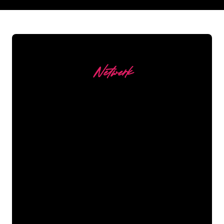
REGULAR
SUPPLIERS
Netwerk
Onze Klanten
De Neon specialisten van The Neon
Company staan voor je klaar om jouw
bedrijfsnaam, logo of merk op een
sfeervolle en krachtige manier om te
zetten in Neon verlichting. Met ruim
5000+ bedrijven en bekende merken in
ons klantenbestand ben je bij ons aan
het juiste adres voor een duurzame
Neon Sign tegen de laagste