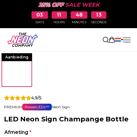
25% OFF
SALE WEEK
03
11
48
13
DAYS
HOURS
MINUTES
SECONDS
Winkelwag
Aanbieding
4,9/5
PREMIUM
PowerLEDs™
Neon Sign
LED Neon Sign Champange Bottle
Afmeting
*