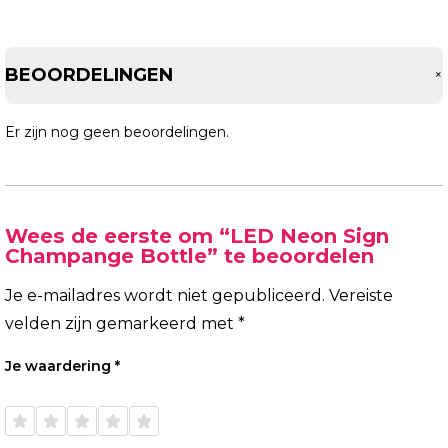
BEOORDELINGEN
Er zijn nog geen beoordelingen.
Wees de eerste om “LED Neon Sign
Champange Bottle” te beoordelen
Je e-mailadres wordt niet gepubliceerd.
Vereiste
velden zijn gemarkeerd met
*
Je waardering
*
1 van
2 van
3 van
4 van
5 van
de 5
de 5
de 5
de 5
de 5
sterren
sterren
sterren
sterren
sterren