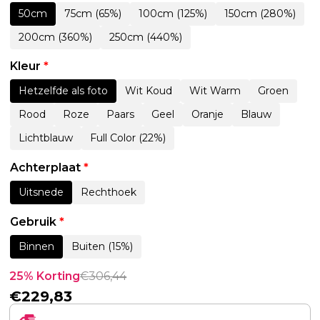
50cm
75cm (65%)
100cm (125%)
150cm (280%)
200cm (360%)
250cm (440%)
Kleur
*
Hetzelfde als foto
Wit Koud
Wit Warm
Groen
Rood
Roze
Paars
Geel
Oranje
Blauw
Lichtblauw
Full Color (22%)
Achterplaat
*
Uitsnede
Rechthoek
Gebruik
*
Binnen
Buiten (15%)
25% Korting
€
306,44
€
229,83