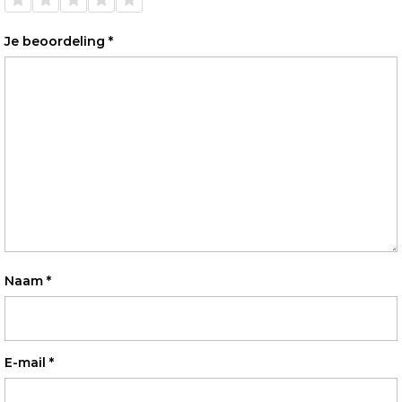
sterren
sterren
sterren
sterren
sterren
Je beoordeling
*
Naam
*
E-mail
*