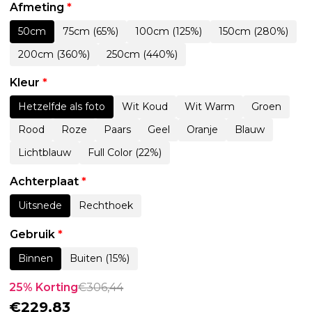
Afmeting
*
50cm
75cm (65%)
100cm (125%)
150cm (280%)
200cm (360%)
250cm (440%)
Kleur
*
Hetzelfde als foto
Wit Koud
Wit Warm
Groen
Rood
Roze
Paars
Geel
Oranje
Blauw
Lichtblauw
Full Color (22%)
Achterplaat
*
Uitsnede
Rechthoek
Gebruik
*
Binnen
Buiten (15%)
25% Korting
€
306,44
€
229,83