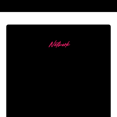
REGULAR
SUPPLIERS
Netwerk
Onze Klanten
De Neon specialisten van The Neon
Company staan voor je klaar om jouw
bedrijfsnaam, logo of merk op een
sfeervolle en krachtige manier om te
zetten in Neon verlichting. Met ruim
5000+ bedrijven en bekende merken in
ons klantenbestand ben je bij ons aan
het juiste adres voor een duurzame