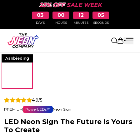
25% OFF
SALE WEEK
03
00
12
05
DAYS
HOURS
MINUTES
SECONDS
Winkelw
Aanbieding
4,9/5
PREMIUM
PowerLEDs™
Neon Sign
LED Neon Sign The Future Is Yours
To Create