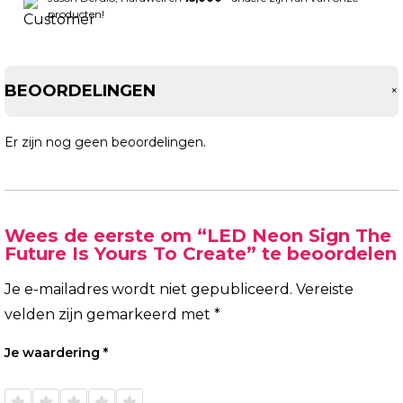
producten!
BEOORDELINGEN
Er zijn nog geen beoordelingen.
Wees de eerste om “LED Neon Sign The
Future Is Yours To Create” te beoordelen
Je e-mailadres wordt niet gepubliceerd.
Vereiste
velden zijn gemarkeerd met
*
Je waardering
*
1 van
2 van
3 van
4 van
5 van
de 5
de 5
de 5
de 5
de 5