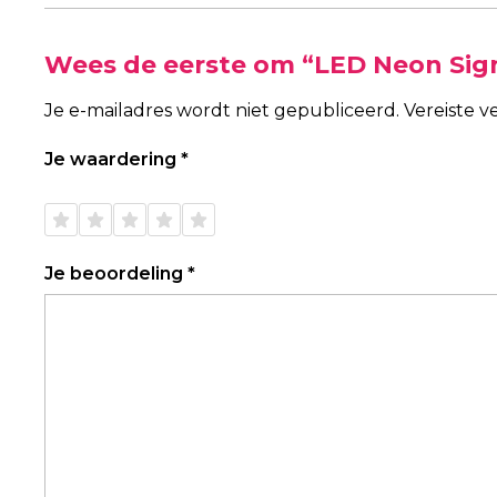
Wees de eerste om “LED Neon Sig
Je e-mailadres wordt niet gepubliceerd.
Vereiste 
Je waardering
*
1 van
2 van
3 van
4 van
5 van
de 5
de 5
de 5
de 5
de 5
sterren
sterren
sterren
sterren
sterren
Je beoordeling
*