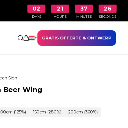
02
21
37
25
DAYS
HOURS
MINUTES
SECONDS
GRATIS OFFERTE & ONTWERP
Winkelwagen openen
eon Sign
n Beer Wing
100cm (125%)
150cm (280%)
200cm (360%)