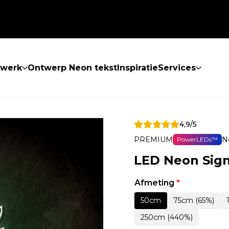
twerk
Ontwerp Neon tekst
Inspiratie
Services
4,9/5
PREMIUM
N
PowerLEDs™
LED Neon Sig
Afmeting
*
50cm
75cm (65%)
250cm (440%)