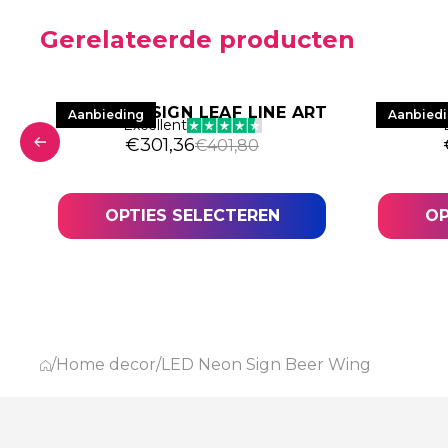
Gerelateerde producten
LED NEON SIGN LEAF LINE ART
LED 
Aanbieding
Aanbied
Excellent
Oorspronkelijke prijs was: €401,80.
Huidige prijs is: €301,36.
€
301,36
€
401,80
was: €243,78.
84.
OPTIES SELECTEREN
OP
/
Home decor
/
LED Neon Sign Beer Wing