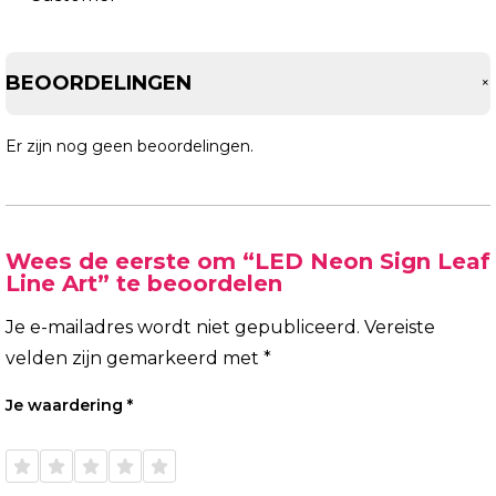
BEOORDELINGEN
Er zijn nog geen beoordelingen.
Wees de eerste om “LED Neon Sign Leaf
Line Art” te beoordelen
Je e-mailadres wordt niet gepubliceerd.
Vereiste
velden zijn gemarkeerd met
*
Je waardering
*
1 van
2 van
3 van
4 van
5 van
de 5
de 5
de 5
de 5
de 5
sterren
sterren
sterren
sterren
sterren