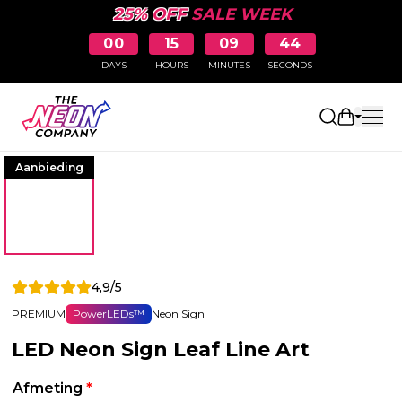
25% OFF
SALE WEEK
00
15
09
44
DAYS
HOURS
MINUTES
SECONDS
Winkelw
Aanbieding
4,9/5
PREMIUM
PowerLEDs™
Neon Sign
LED Neon Sign Leaf Line Art
Afmeting
*