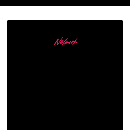
REGULAR
SUPPLIERS
Netwerk
Onze Klanten
De Neon specialisten van The Neon
Company staan voor je klaar om jouw
bedrijfsnaam, logo of merk op een
sfeervolle en krachtige manier om te
zetten in Neon verlichting. Met ruim
5000+ bedrijven en bekende merken in
ons klantenbestand ben je bij ons aan
het juiste adres voor een duurzame
Neon Sign tegen de laagste