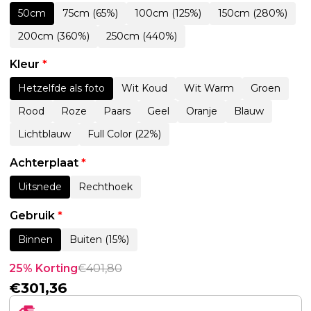
50cm
75cm (65%)
100cm (125%)
150cm (280%)
200cm (360%)
250cm (440%)
Kleur
*
Hetzelfde als foto
Wit Koud
Wit Warm
Groen
Rood
Roze
Paars
Geel
Oranje
Blauw
Lichtblauw
Full Color (22%)
Achterplaat
*
Uitsnede
Rechthoek
Gebruik
*
Binnen
Buiten (15%)
25% Korting
€
401,80
€
301,36