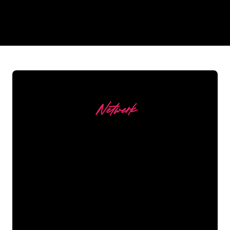
REGULAR
SUPPLIERS
Netwerk
Onze Klanten
De Neon specialisten van The Neon
Company staan voor je klaar om jouw
bedrijfsnaam, logo of merk op een
sfeervolle en krachtige manier om te
zetten in Neon verlichting. Met ruim
5000+ bedrijven en bekende merken in