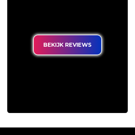
ons klantenbestand ben je bij ons aan
het juiste adres voor een duurzame
Neon Sign tegen de laagste
prijsgarantie.
BEKIJK REVIEWS