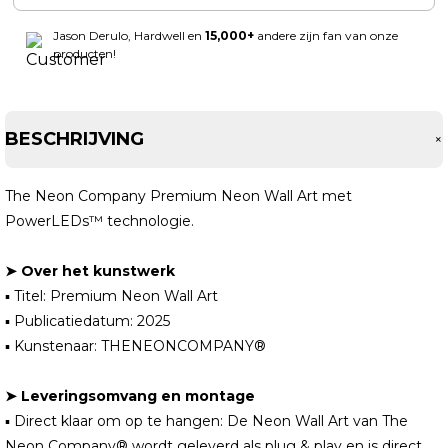
Jason Derulo, Hardwell en
15,000+
andere zijn fan van onze
producten!
BESCHRIJVING
The Neon Company Premium Neon Wall Art met
PowerLEDs™ technologie.
➤ Over het kunstwerk
▪ Titel: Premium Neon Wall Art
▪ Publicatiedatum: 2025
▪ Kunstenaar: THENEONCOMPANY®
➤ Leveringsomvang en montage
▪ Direct klaar om op te hangen: De Neon Wall Art van The
Neon Company® wordt geleverd als plug & play en is direct