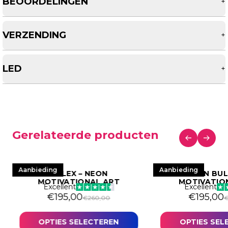
BEOORDELINGEN
+
VERZENDING
+
LED
+
Gerelateerde producten
Aanbieding
Aanbieding
ROLEX – NEON
BITCOIN BUL
MOTIVATIONAL ART
MOTIVATIO
Excellent
Excellent
€
195,00
€
195,00
€
260,00
OPTIES SELECTEREN
OPTIES SEL