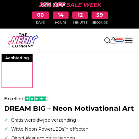
25% OFF
SALE WEEK
00
14
12
59
DAYS
HOURS
MINUTES
SECONDS
Winkelwag
Aanbieding
Excellent
DREAM BIG – Neon Motivational Art
Gratis wereldwijde verzending
Witte Neon PowerLEDs™ effecten
Direct klaar om op te hangen