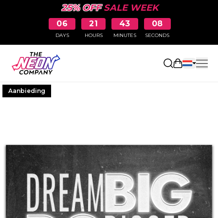
25% OFF
SALE WEEK
06
21
43
08
DAYS
HOURS
MINUTES
SECONDS
Winkelwag
Aanbieding