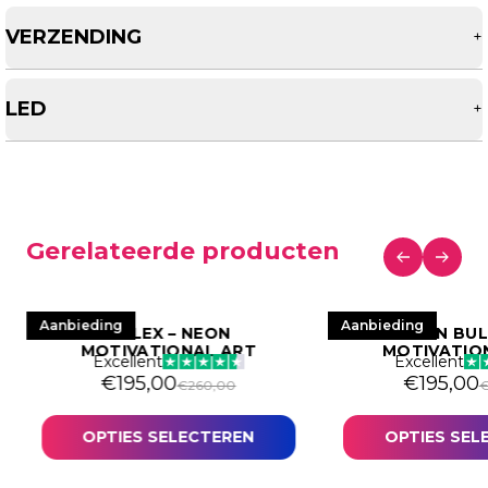
VERZENDING
+
LED
+
Gerelateerde producten
Aanbieding
Aanbieding
ROLEX – NEON
BITCOIN BUL
MOTIVATIONAL ART
MOTIVATIO
Excellent
Excellent
€
195,00
€
195,00
€
260,00
OPTIES SELECTEREN
OPTIES SEL