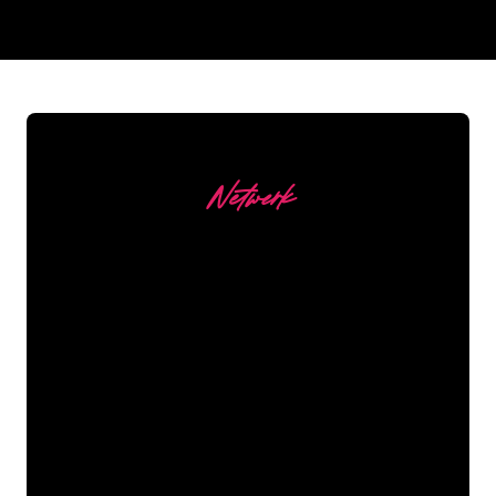
REGULAR
SUPPLIERS
Netwerk
Onze Klanten
De Neon specialisten van The Neon
Company staan voor je klaar om jouw
bedrijfsnaam, logo of merk op een
sfeervolle en krachtige manier om te
zetten in Neon verlichting. Met ruim
5000+ bedrijven en bekende merken in
ons klantenbestand ben je bij ons aan
het juiste adres voor een duurzame