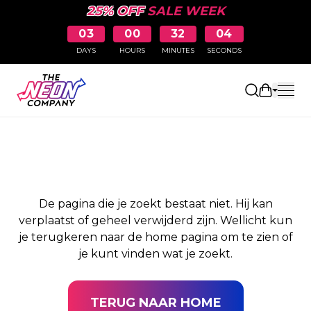
25% OFF
SALE WEEK
03
00
32
04
DAYS
HOURS
MINUTES
SECONDS
PAGINA NIET
Winkelw
GEVONDEN
De pagina die je zoekt bestaat niet. Hij kan
verplaatst of geheel verwijderd zijn. Wellicht kun
je terugkeren naar de home pagina om te zien of
je kunt vinden wat je zoekt.
TERUG NAAR HOME