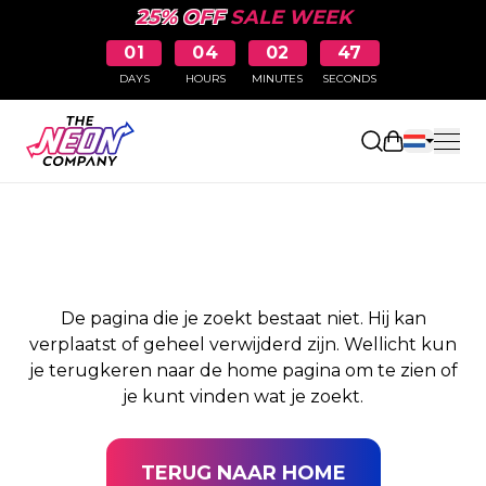
25% OFF
SALE WEEK
01
04
02
47
DAYS
HOURS
MINUTES
SECONDS
PAGINA NIET
Winkelwag
GEVONDEN
De pagina die je zoekt bestaat niet. Hij kan
verplaatst of geheel verwijderd zijn. Wellicht kun
je terugkeren naar de home pagina om te zien of
je kunt vinden wat je zoekt.
TERUG NAAR HOME