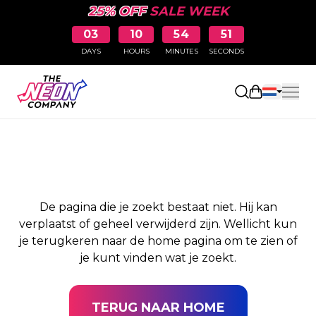
25% OFF
SALE WEEK
03
10
54
51
DAYS
HOURS
MINUTES
SECONDS
PAGINA NIET
Winkelwag
GEVONDEN
De pagina die je zoekt bestaat niet. Hij kan
verplaatst of geheel verwijderd zijn. Wellicht kun
je terugkeren naar de home pagina om te zien of
je kunt vinden wat je zoekt.
TERUG NAAR HOME