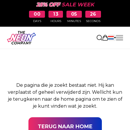
25% OFF
SALE WEEK
00
13
05
26
DAYS
HOURS
MINUTES
SECONDS
PAGINA NIET
Winkelwag
GEVONDEN
De pagina die je zoekt bestaat niet. Hij kan
verplaatst of geheel verwijderd zijn. Wellicht kun
je terugkeren naar de home pagina om te zien of
je kunt vinden wat je zoekt.
TERUG NAAR HOME