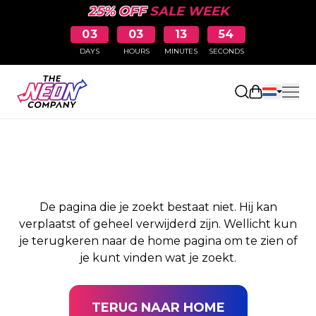
25% OFF
SALE WEEK
03
03
13
54
DAYS
HOURS
MINUTES
SECONDS
PAGINA NIET
Winkelwag
GEVONDEN
De pagina die je zoekt bestaat niet. Hij kan
verplaatst of geheel verwijderd zijn. Wellicht kun
je terugkeren naar de home pagina om te zien of
je kunt vinden wat je zoekt.
TERUG NAAR HOME