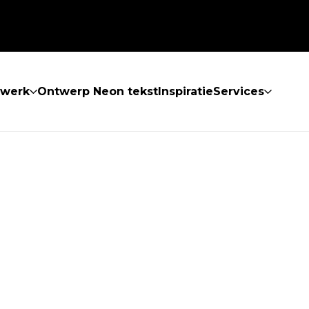
twerk
Ontwerp Neon tekst
Inspiratie
Services
 GEVONDEN