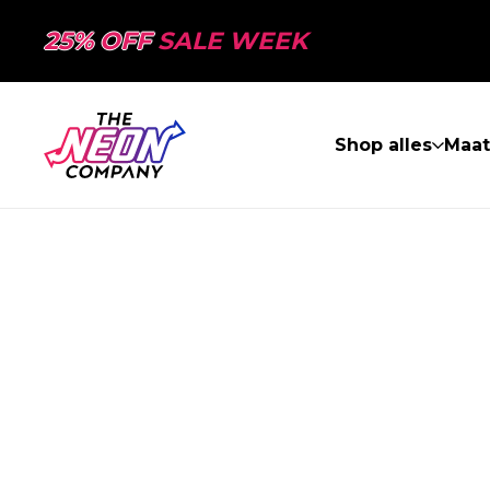
25% OFF
SALE WEEK
Shop alles
Maa
PAGINA NIET