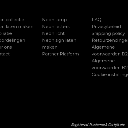
n collectie
Neon lamp
FAQ
on laten maken
Neon letters
Privacybeleid
piratie
Neon licht
Shipping policy
ordelingen
Neon sign laten
Retourzendinge
r ons
maken
Algemene
tact
Partner Platform
voorwaarden B
Algemene
voorwaarden B
Cookie instellin