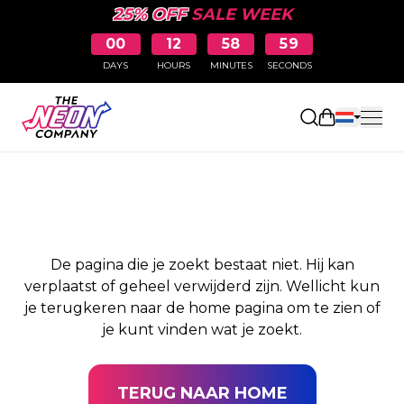
25% OFF
SALE WEEK
00
12
58
59
DAYS
HOURS
MINUTES
SECONDS
PAGINA NIET
Winkelwag
GEVONDEN
De pagina die je zoekt bestaat niet. Hij kan
verplaatst of geheel verwijderd zijn. Wellicht kun
je terugkeren naar de home pagina om te zien of
je kunt vinden wat je zoekt.
TERUG NAAR HOME