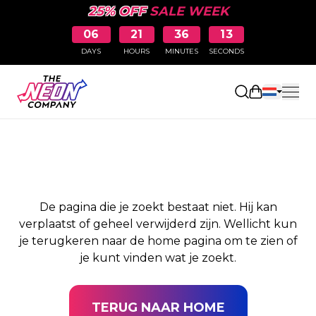
25% OFF
SALE WEEK
06
21
36
13
DAYS
HOURS
MINUTES
SECONDS
PAGINA NIET
Winkelwag
GEVONDEN
De pagina die je zoekt bestaat niet. Hij kan
verplaatst of geheel verwijderd zijn. Wellicht kun
je terugkeren naar de home pagina om te zien of
je kunt vinden wat je zoekt.
TERUG NAAR HOME