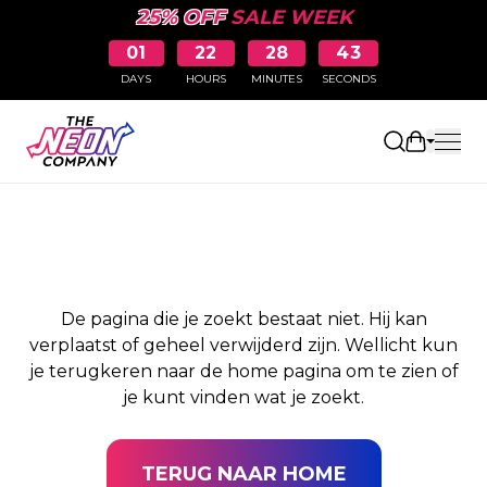
25% OFF
SALE WEEK
01
22
28
43
DAYS
HOURS
MINUTES
SECONDS
PAGINA NIET
Winkelw
GEVONDEN
De pagina die je zoekt bestaat niet. Hij kan
verplaatst of geheel verwijderd zijn. Wellicht kun
je terugkeren naar de home pagina om te zien of
je kunt vinden wat je zoekt.
TERUG NAAR HOME