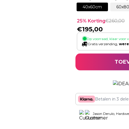
40x60cm
60x8
25
% Korting
€
260,00
€
195,00
Op voorraad, klaar voor 
Gratis verzending,
were
TOE
Betalen in 3 del
Jason Derulo, Hardwe