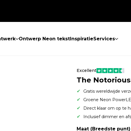
atwerk
Ontwerp Neon tekst
Inspiratie
Services
Excellent
The Notorious
Gratis wereldwijde ver
Groene Neon PowerLE
Direct klaar om op te 
Inclusief dimmer en af
Maat (Breedste punt)