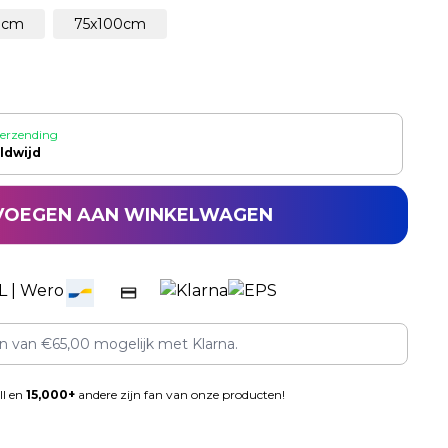
0cm
75x100cm
verzending
ldwijd
VOEGEN AAN WINKELWAGEN
en van
€
65,00
mogelijk met Klarna.
ll en
15,000+
andere zijn fan van onze producten!