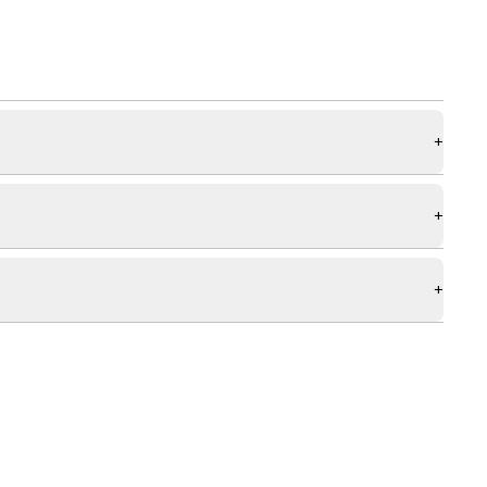
+
+
+