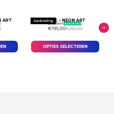
N ART
HOPE – NEON ART
Aanbieding
Excellent
€
195,00
0
€
260,00
REN
OPTIES SELECTEREN