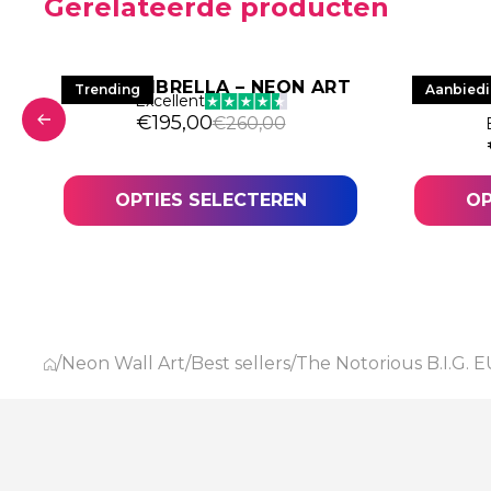
Gerelateerde producten
HYPE UMBRELLA – NEON ART
DAGO
Trending
Aanbied
Excellent
€
195,00
€
260,00
OPTIES SELECTEREN
OP
/
Neon Wall Art
/
Best sellers
/
The Notorious B.I.G.