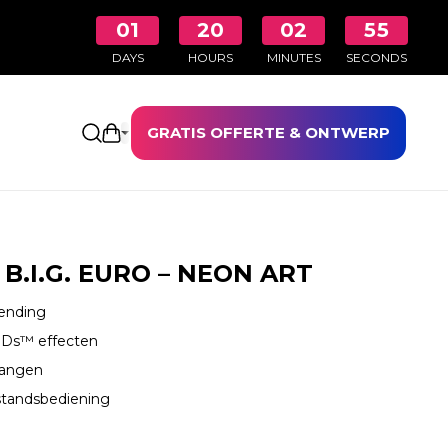
01
20
02
54
DAYS
HOURS
MINUTES
SECONDS
GRATIS OFFERTE & ONTWERP
Winkelwagen openen
 B.I.G. EURO – NEON ART
zending
Ds™ effecten
hangen
standsbediening