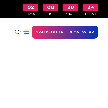
02
08
20
24
DAYS
HOURS
MINUTES
SECONDS
GRATIS OFFERTE & ONTWERP
Winkelwagen openen