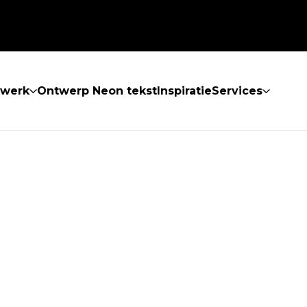
twerk
Ontwerp Neon tekst
Inspiratie
Services
 GEVONDEN