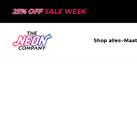
25% OFF
SALE WEEK
Shop alles
Maa
PAGINA NIET