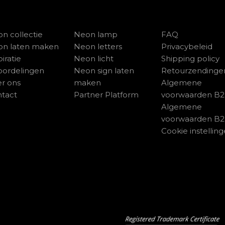
n collectie
Neon lamp
FAQ
on laten maken
Neon letters
Privacybeleid
piratie
Neon licht
Shipping policy
ordelingen
Neon sign laten
Retourzendinge
r ons
maken
Algemene
tact
Partner Platform
voorwaarden B
Algemene
voorwaarden B
Cookie instellin