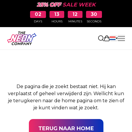
25% OFF
SALE WEEK
02
13
12
30
DAYS
HOURS
MINUTES
SECONDS
PAGINA NIET
Winkelwag
GEVONDEN
De pagina die je zoekt bestaat niet. Hij kan
verplaatst of geheel verwijderd zijn. Wellicht kun
je terugkeren naar de home pagina om te zien of
je kunt vinden wat je zoekt.
TERUG NAAR HOME