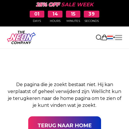
25% OFF
SALE WEEK
01
14
15
39
DAYS
HOURS
MINUTES
SECONDS
PAGINA NIET
Winkelwag
GEVONDEN
De pagina die je zoekt bestaat niet. Hij kan
verplaatst of geheel verwijderd zijn. Wellicht kun
je terugkeren naar de home pagina om te zien of
je kunt vinden wat je zoekt.
TERUG NAAR HOME