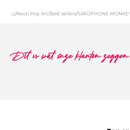
/
Neon Pop Art
/
Best sellers
/
SAXOPHONE MONKEY 
Dit is wat onze klanten zeggen