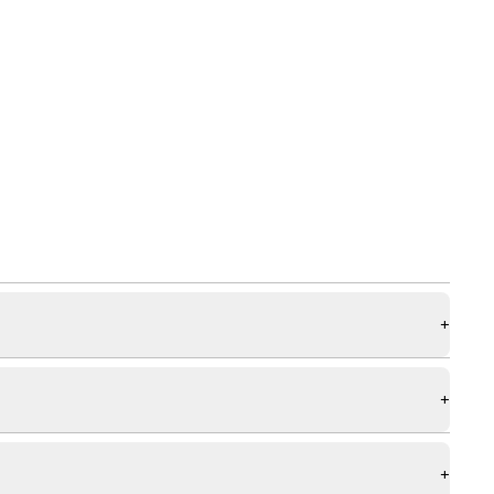
+
+
+