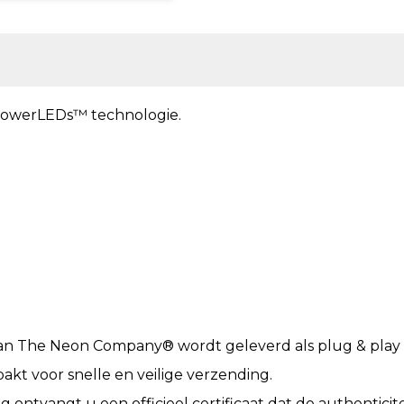
owerLEDs™ technologie.
an The Neon Company® wordt geleverd als plug & play e
akt voor snelle en veilige verzending.
ling ontvangt u een officieel certificaat dat de authentic