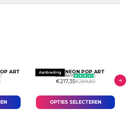
POP ART
HYPE – NEON POP ART
Aanbieding
Excellent
€
217,35
0
€
289,80
REN
OPTIES SELECTEREN