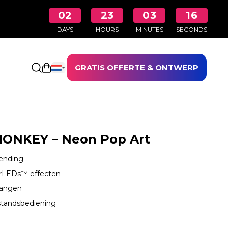
02
23
03
15
DAYS
HOURS
MINUTES
SECONDS
GRATIS OFFERTE & ONTWERP
Winkelwagen openen
ONKEY – Neon Pop Art
zending
erLEDs™ effecten
hangen
standsbediening