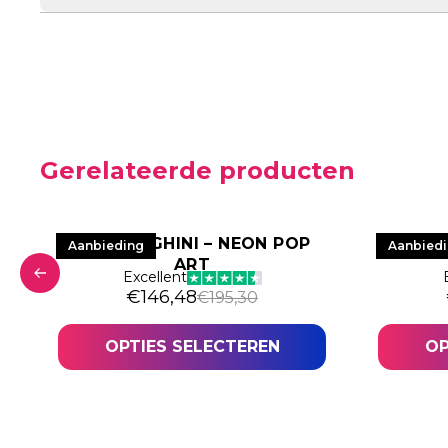
Gerelateerde producten
T
LAMBORGHINI – NEON POP
HYPE 
Aanbieding
Aanbied
ART
Excellent
€
146,48
€
195,30
OPTIES SELECTEREN
OP