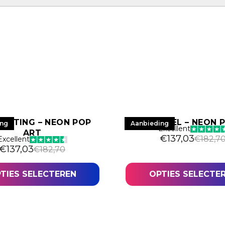
SITTING – NEON POP
HYPE ANGEL – NEON 
ing
Aanbieding
Excellent
ART
€
137,03
€
182,7
Excellent
€
137,03
€
182,70
TIES SELECTEREN
OPTIES SELECTE