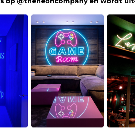
s op @theneoncompany en wordt uit