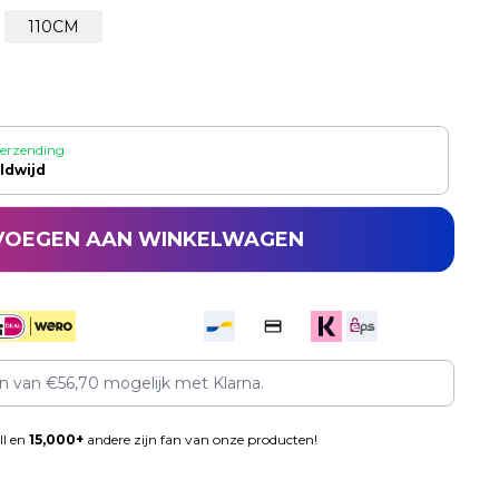
110CM
verzending
ldwijd
VOEGEN AAN WINKELWAGEN
en van
€
56,70
mogelijk met Klarna.
ll en
15,000+
andere zijn fan van onze producten!