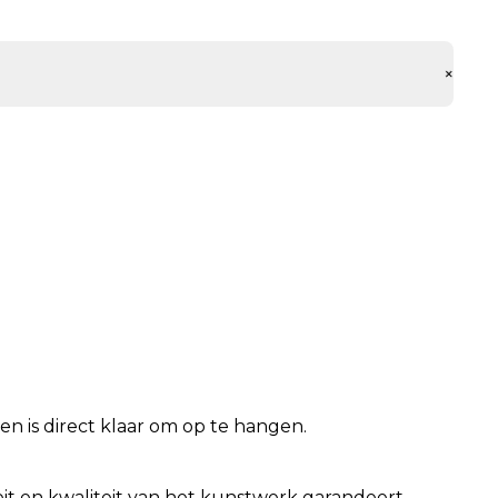
+
n is direct klaar om op te hangen.
iteit en kwaliteit van het kunstwerk garandeert.