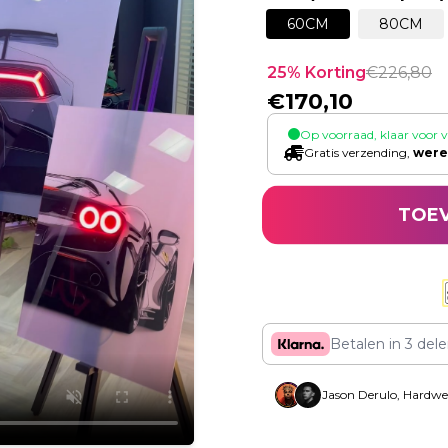
60CM
80CM
25
% Korting
€
226,80
€
170,10
Op voorraad, klaar voor 
Gratis verzending,
were
TOE
Betalen in 3 del
Jason Derulo, Hardwe