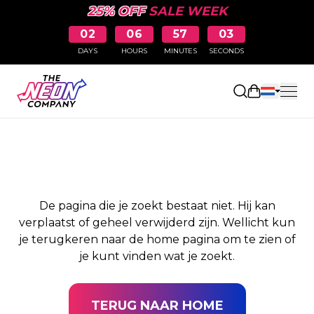
25% OFF
SALE WEEK
02
06
57
03
DAYS
HOURS
MINUTES
SECONDS
PAGINA NIET
Winkelwag
GEVONDEN
De pagina die je zoekt bestaat niet. Hij kan
verplaatst of geheel verwijderd zijn. Wellicht kun
je terugkeren naar de home pagina om te zien of
je kunt vinden wat je zoekt.
TERUG NAAR HOME