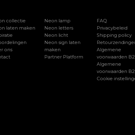
n collectie
Neon lamp
FAQ
on laten maken
Neon letters
Privacybeleid
piratie
Neon licht
Shipping policy
ordelingen
Neon sign laten
Retourzendinge
r ons
maken
Algemene
tact
Partner Platform
voorwaarden B
Algemene
voorwaarden B
Cookie instellin