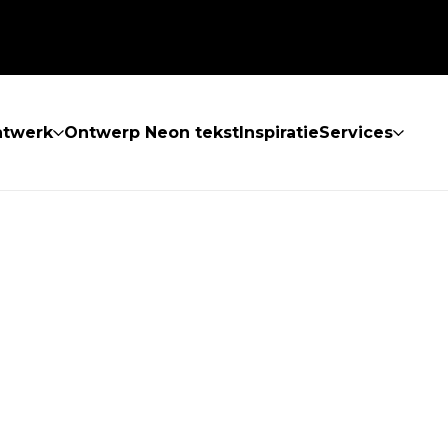
atwerk
Ontwerp Neon tekst
Inspiratie
Services
 GEVONDEN