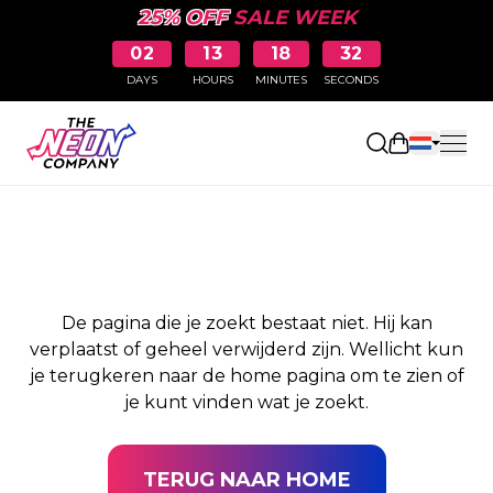
25% OFF
SALE WEEK
02
13
18
32
DAYS
HOURS
MINUTES
SECONDS
PAGINA NIET
Winkelwag
GEVONDEN
De pagina die je zoekt bestaat niet. Hij kan
verplaatst of geheel verwijderd zijn. Wellicht kun
je terugkeren naar de home pagina om te zien of
je kunt vinden wat je zoekt.
TERUG NAAR HOME