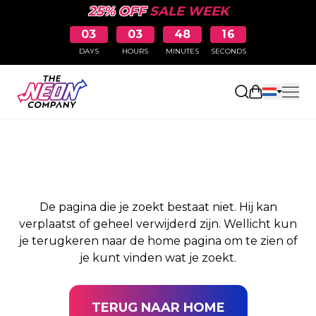
25% OFF
SALE WEEK
03
03
48
16
DAYS
HOURS
MINUTES
SECONDS
PAGINA NIET
Winkelwag
GEVONDEN
De pagina die je zoekt bestaat niet. Hij kan
verplaatst of geheel verwijderd zijn. Wellicht kun
je terugkeren naar de home pagina om te zien of
je kunt vinden wat je zoekt.
TERUG NAAR HOME