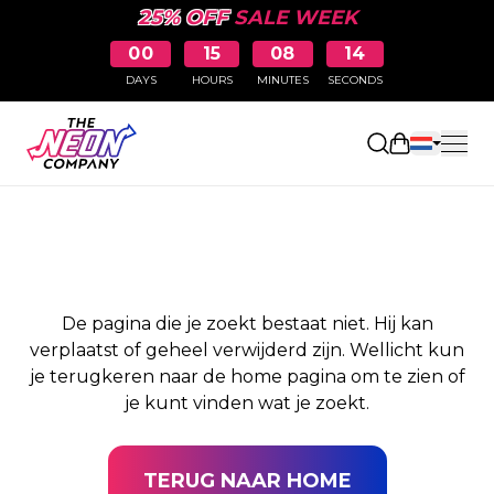
25% OFF
SALE WEEK
00
15
08
14
DAYS
HOURS
MINUTES
SECONDS
PAGINA NIET
Winkelwag
GEVONDEN
De pagina die je zoekt bestaat niet. Hij kan
verplaatst of geheel verwijderd zijn. Wellicht kun
je terugkeren naar de home pagina om te zien of
je kunt vinden wat je zoekt.
TERUG NAAR HOME