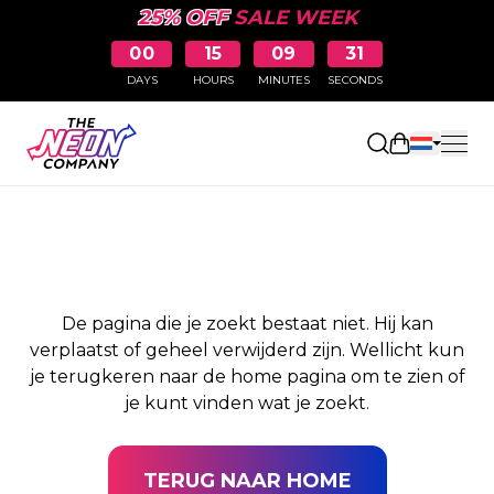
25% OFF
SALE WEEK
00
15
09
31
DAYS
HOURS
MINUTES
SECONDS
PAGINA NIET
Winkelwag
GEVONDEN
De pagina die je zoekt bestaat niet. Hij kan
verplaatst of geheel verwijderd zijn. Wellicht kun
je terugkeren naar de home pagina om te zien of
je kunt vinden wat je zoekt.
TERUG NAAR HOME