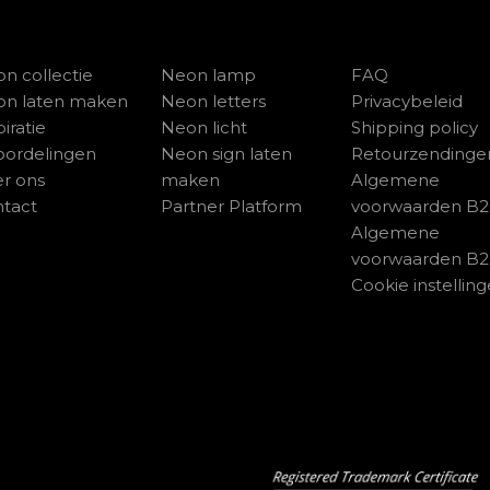
n collectie
Neon lamp
FAQ
on laten maken
Neon letters
Privacybeleid
piratie
Neon licht
Shipping policy
ordelingen
Neon sign laten
Retourzendinge
r ons
maken
Algemene
tact
Partner Platform
voorwaarden B
Algemene
voorwaarden B
Cookie instellin