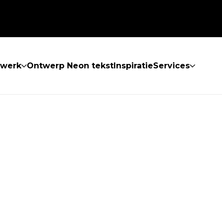
twerk
Ontwerp Neon tekst
Inspiratie
Services
 GEVONDEN