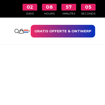
02
08
57
05
DAYS
HOURS
MINUTES
SECONDS
GRATIS OFFERTE & ONTWERP
Winkelwagen openen