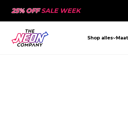
25% OFF
SALE WEEK
Shop alles
Maa
PAGINA NIET