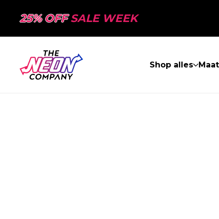
25% OFF
SALE WEEK
Shop alles
Maa
PAGINA NIET