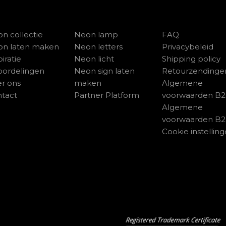
n collectie
Neon lamp
FAQ
on laten maken
Neon letters
Privacybeleid
piratie
Neon licht
Shipping policy
ordelingen
Neon sign laten
Retourzendinge
r ons
maken
Algemene
tact
Partner Platform
voorwaarden B
Algemene
voorwaarden B
Cookie instellin