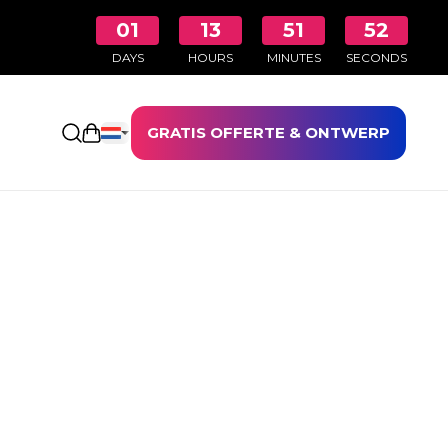
01
13
51
52
DAYS
HOURS
MINUTES
SECONDS
GRATIS OFFERTE & ONTWERP
Winkelwagen openen