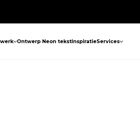
twerk
Ontwerp Neon tekst
Inspiratie
Services
 GEVONDEN