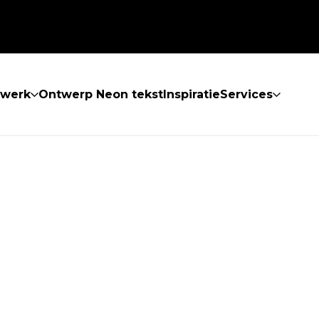
twerk
Ontwerp Neon tekst
Inspiratie
Services
 GEVONDEN