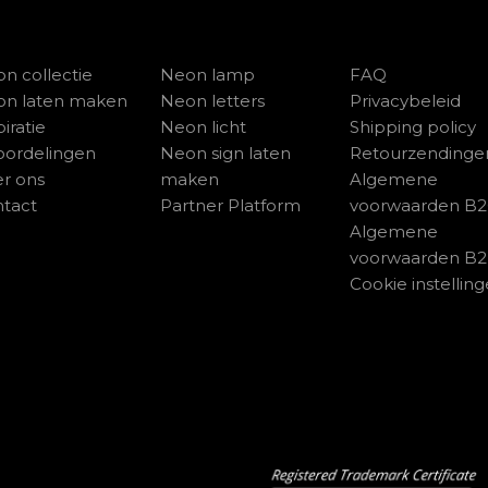
n collectie
Neon lamp
FAQ
on laten maken
Neon letters
Privacybeleid
piratie
Neon licht
Shipping policy
ordelingen
Neon sign laten
Retourzendinge
r ons
maken
Algemene
tact
Partner Platform
voorwaarden B
Algemene
voorwaarden B
Cookie instellin