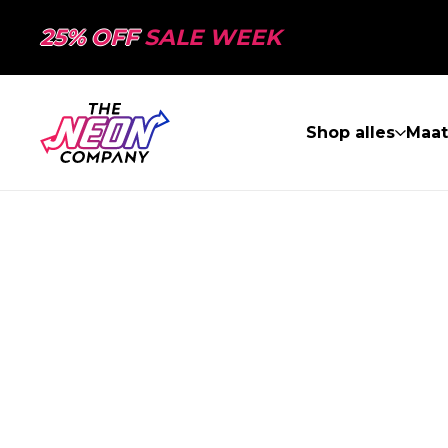
25% OFF
SALE WEEK
Shop alles
Maa
PAGINA NIET