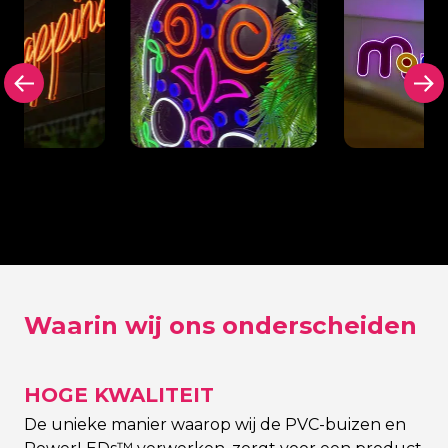
e
Achterplaat in zwart
Uitgesnede
at achter
(of kleur naar keuze)
achterplaat
Sign
contouren 
Waarin wij ons onderscheiden
HOGE KWALITEIT
De unieke manier waarop wij de PVC-buizen en