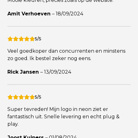
Mooie kleuren, precies zoals op de website.
Amit Verhoeven
–
18/09/2024
5/5
Veel goedkoper dan concurrenten en minstens
zo goed. Ik bestel zeker nog eens.
Rick Jansen
–
13/09/2024
5/5
Super tevreden! Mijn logo in neon ziet er
fantastisch uit. Snelle levering en echt plug &
play.
Joost Kuipers
–
01/08/2024