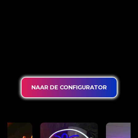
OPTIES
The Neon Company is specialist in het
ontwikkelen, ontwerpen en produceren van
PowerLEDs™ Neon Signing. Met onze
innovatieve ‘PowerLEDs™’ lichttechniek
ben
je gegarandeerd van de meest krachtige dimbare
LEDs, een extra lange levensduur en geschikt
voor 24/7 intensief gebruik.
NAAR DE CONFIGURATOR