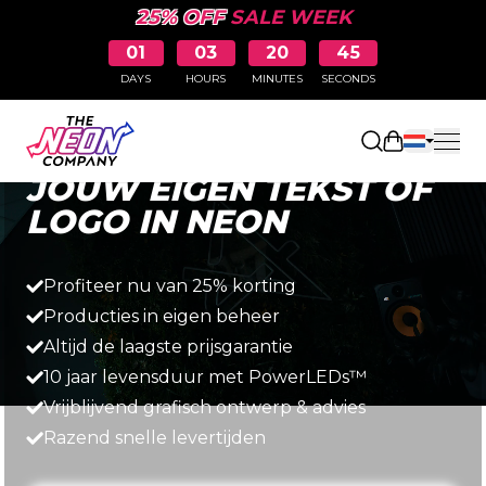
25% OFF
SALE WEEK
01
03
20
43
DAYS
HOURS
MINUTES
SECONDS
Snel, eenvoudig en betaalbaar
Winkelwag
JOUW EIGEN TEKST OF
LOGO IN NEON
Profiteer nu van 25% korting
Producties in eigen beheer
Altijd de laagste prijsgarantie
10 jaar levensduur met PowerLEDs™
Vrijblijvend grafisch ontwerp & advies
Razend snelle levertijden