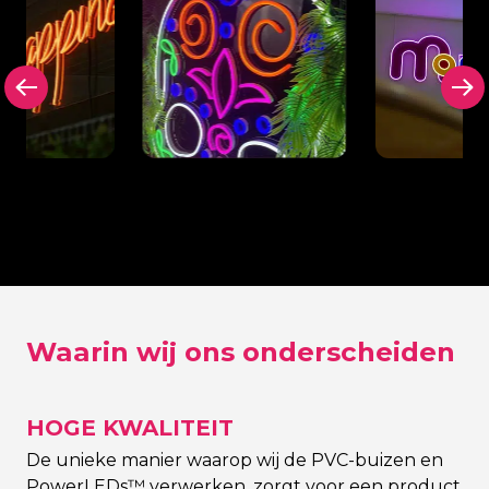
e
Achterplaat in zwart
Uitgesnede
at achter
(of kleur naar keuze)
achterplaat
Sign
contouren 
Waarin wij ons onderscheiden
HOGE KWALITEIT
De unieke manier waarop wij de PVC-buizen en
PowerLEDs™ verwerken, zorgt voor een product