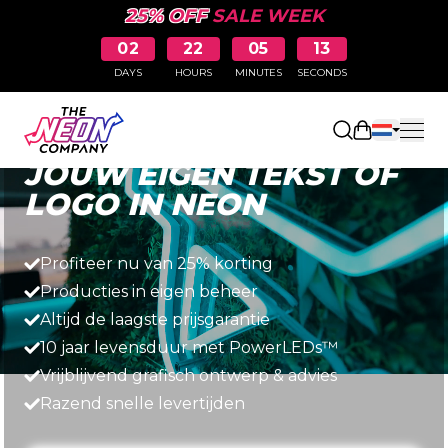
25% OFF
SALE WEEK
02
22
05
12
DAYS
HOURS
MINUTES
SECONDS
Snel, eenvoudig en betaalbaar
Winkelwag
JOUW EIGEN TEKST OF
LOGO IN NEON
Profiteer nu van 25% korting
Producties in eigen beheer
Altijd de laagste prijsgarantie
10 jaar levensduur met PowerLEDs™
Vrijblijvend grafisch ontwerp & advies
Razend snelle levertijden