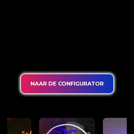
OPTIES
The Neon Company is specialist in het
ontwikkelen, ontwerpen en produceren van
PowerLEDs™ Neon Signing. Met onze
innovatieve ‘PowerLEDs™’ lichttechniek
ben
je gegarandeerd van de meest krachtige dimbare
LEDs, een extra lange levensduur en geschikt
voor 24/7 intensief gebruik.
NAAR DE CONFIGURATOR