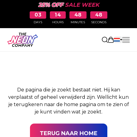
25% OFF
SALE WEEK
03
14
48
48
DAYS
HOURS
MINUTES
SECONDS
PAGINA NIET
Winkelwag
GEVONDEN
De pagina die je zoekt bestaat niet. Hij kan
verplaatst of geheel verwijderd zijn. Wellicht kun
je terugkeren naar de home pagina om te zien of
je kunt vinden wat je zoekt.
TERUG NAAR HOME