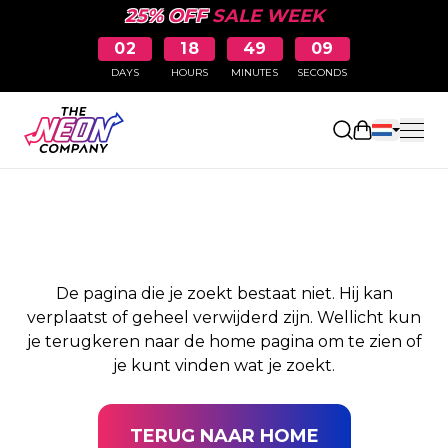
25% OFF
SALE WEEK
02
18
49
09
DAYS
HOURS
MINUTES
SECONDS
PAGINA NIET
Winkelwag
GEVONDEN
De pagina die je zoekt bestaat niet. Hij kan
verplaatst of geheel verwijderd zijn. Wellicht kun
je terugkeren naar de home pagina om te zien of
je kunt vinden wat je zoekt.
TERUG NAAR HOME