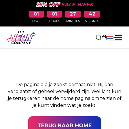
25% OFF
SALE WEEK
01
01
27
42
DAYS
HOURS
MINUTES
SECONDS
PAGINA NIET
Winkelwag
GEVONDEN
De pagina die je zoekt bestaat niet. Hij kan
verplaatst of geheel verwijderd zijn. Wellicht kun
je terugkeren naar de home pagina om te zien of
je kunt vinden wat je zoekt.
TERUG NAAR HOME