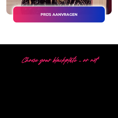
PRIJS AANVRAGEN
Choose your blackplate – or not
5 VERSCHILLENDE
OPTIES
The Neon Company is specialist in het
ontwikkelen, ontwerpen en produceren van
PowerLEDs™ Neon Signing. Met onze
innovatieve ‘PowerLEDs™’ lichttechniek
ben