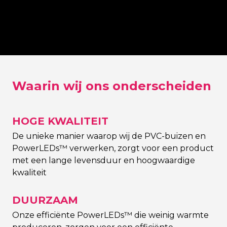
e
Achterplaat in zwart
Uitgesnede
at achter
(of kleur naar keuze)
achterplaat
Sign
contouren 
Waarin wij ons onderscheiden
HOGE KWALITEIT
De unieke manier waarop wij de PVC-buizen en
PowerLEDs™ verwerken, zorgt voor een product
met een lange levensduur en hoogwaardige
kwaliteit
DUURZAAM
Onze efficiënte PowerLEDs™ die weinig warmte