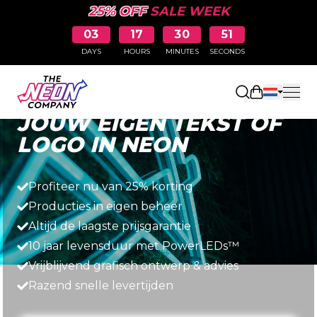
25% OFF
SALE WEEK
03
17
30
50
DAYS
HOURS
MINUTES
SECONDS
Snel, eenvoudig en betaalbaar
Winkelwag
JOUW EIGEN TEKST OF
LOGO IN NEON
Profiteer nu van 25% korting
Producties in eigen beheer
Altijd de laagste prijsgarantie
10 jaar levensduur met PowerLEDs™
Vrijblijvend grafisch ontwerp & advies
Razend snelle levertijden